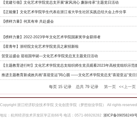
【党建引领】文化艺术学院党总支开展“家风润心 廉脉传承”主题党日活动
【正能量】文化艺术学院学生代表在浙江省大学生社区实践总结大会上作分享
【榜样力量】何其有幸 共赴盛会
【榜样力量】2022-2023学年文化艺术学院国家奖学金获得者
【星青年】浙经院文化艺术学院党员之家招新啦
贺亚运盛会 迎祖国华诞—文化艺术学院党总支主题党日活动
【主题教育进行时】文化艺术学院党总支组织师生党员观看2023年高校党组织示范微党
推进主题教育新成效共画“喜迎亚运”同心圆 ——文化艺术学院党总支“喜迎亚运”党日活.
每页
15
记录
总共
79
记录
第一页
<<上一页
Copyright 浙江经济职业技术学院 文化创意学院（梦想创业学院） All rights reserved
地址：杭州经济技术开发区学正街66号 电话：0571-86928282
浙ICP备09058249