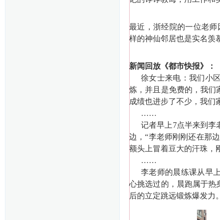
最近，浙经院的一位老师
样的神仙邻居也是实名羡
新闻回放《都市快报》：
徐女士来电：我们小
炼，并且是免费的，我们
成绩也进步了不少，我们
……
记者早上
7点半来到李
边，“李老师刚刚还在那
额头上冒着豆大的汗珠，
……
李老师的晨练课从早
心挑选过的，晨跑属于热
后的立定跳远锻炼爆发力